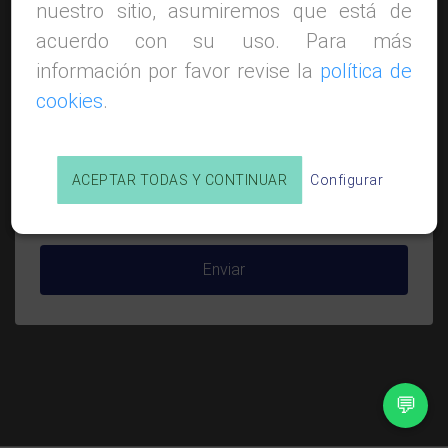
nuestro sitio, asumiremos que está de
contraseña
acuerdo con su uso. Para más
Usuario
información por favor revise la
política de
cookies
.
O utiliza tu
Email
si no recuerdas el usuario
ACEPTAR TODAS Y CONTINUAR
Configurar
Email
Enviar
💬