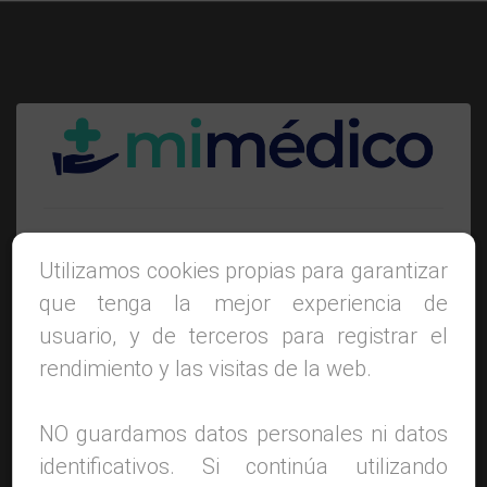
Acceso Pacientes
Utilizamos cookies propias para garantizar
que tenga la mejor experiencia de
Introduce tu usuario y te enviaremos las
usuario, y de terceros para registrar el
instrucciones de recuperación al email o
rendimiento y las visitas de la web.
teléfono asociado
NO guardamos datos personales ni datos
identificativos. Si continúa utilizando
Utiliza tu
Nombre de Usuario
para recuperar la